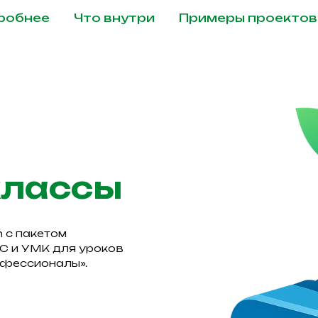
робнее
Что внутри
Примеры проектов
классы
 с пакетом
АС и УМК для уроков
офессионалы».