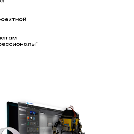
са
роектной
натам
фессионалы"