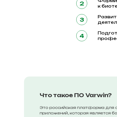
Формир
к биот
Развит
деятел
Подгот
профес
Что такое ПО Varwin?
Это российская платформа для с
приложений, которая является 