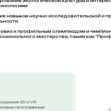
ование экологической культуры и интере
ехнологиям
ие навыков научно-исследовательской и п
ьности
овка к профильным олимпиадам и чемпио
сионального мастерства, таким как "Про
оздания 3D и VR-
базовым программным