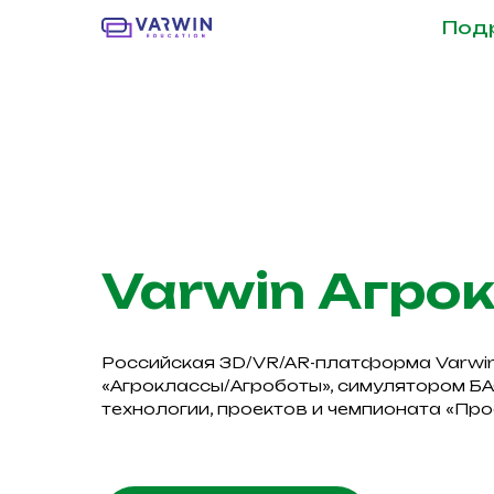
Под
Varwin Агро
Российская 3D/VR/AR-платформа Varwin
«Агроклассы/Агроботы», симулятором Б
технологии, проектов и чемпионата «Пр