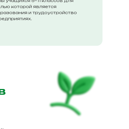
ы учащихся 5−11 классов для
елью которой является
разования и трудоустройство
редприятиях.
в